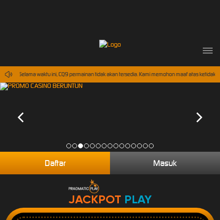
0.00. Selama waktu ini, CQ9 permainan tidak akan tersedia. Kami memohon maaf atas ketidakny
Daftar
Masuk
JACKPOT
PLAY