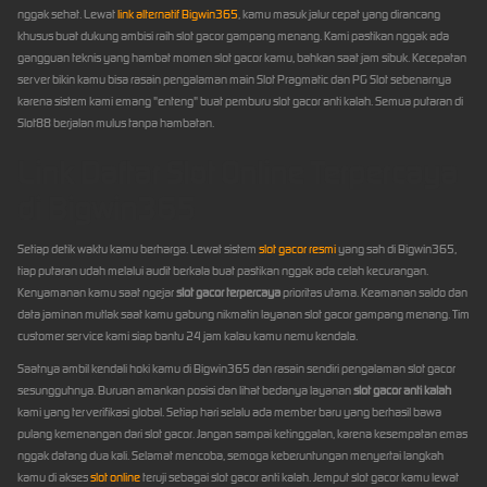
nggak sehat. Lewat
link alternatif Bigwin365
, kamu masuk jalur cepat yang dirancang
khusus buat dukung ambisi raih slot gacor gampang menang. Kami pastikan nggak ada
gangguan teknis yang hambat momen slot gacor kamu, bahkan saat jam sibuk. Kecepatan
server bikin kamu bisa rasain pengalaman main Slot Pragmatic dan PG Slot sebenarnya
karena sistem kami emang "enteng" buat pemburu slot gacor anti kalah. Semua putaran di
Slot88 berjalan mulus tanpa hambatan.
Link Daftar Slot Online Terpercaya
di Bigwin365
Setiap detik waktu kamu berharga. Lewat sistem
slot gacor resmi
yang sah di Bigwin365,
tiap putaran udah melalui audit berkala buat pastikan nggak ada celah kecurangan.
Kenyamanan kamu saat ngejar
slot gacor terpercaya
prioritas utama. Keamanan saldo dan
data jaminan mutlak saat kamu gabung nikmatin layanan slot gacor gampang menang. Tim
customer service kami siap bantu 24 jam kalau kamu nemu kendala.
Saatnya ambil kendali hoki kamu di Bigwin365 dan rasain sendiri pengalaman slot gacor
sesungguhnya. Buruan amankan posisi dan lihat bedanya layanan
slot gacor anti kalah
kami yang terverifikasi global. Setiap hari selalu ada member baru yang berhasil bawa
pulang kemenangan dari slot gacor. Jangan sampai ketinggalan, karena kesempatan emas
nggak datang dua kali. Selamat mencoba, semoga keberuntungan menyertai langkah
kamu di akses
slot online
teruji sebagai slot gacor anti kalah. Jemput slot gacor kamu lewat