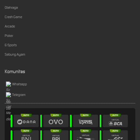
Olahraga
Crash Game
Arcade
Poker
E-Sports
Sabung Ayam
Komunitas
Whatsapp
Telegram