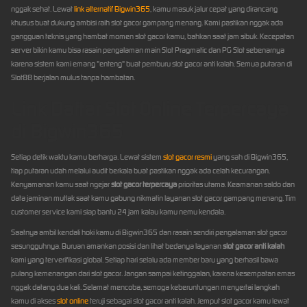
nggak sehat. Lewat
link alternatif Bigwin365
, kamu masuk jalur cepat yang dirancang
khusus buat dukung ambisi raih slot gacor gampang menang. Kami pastikan nggak ada
gangguan teknis yang hambat momen slot gacor kamu, bahkan saat jam sibuk. Kecepatan
server bikin kamu bisa rasain pengalaman main Slot Pragmatic dan PG Slot sebenarnya
karena sistem kami emang "enteng" buat pemburu slot gacor anti kalah. Semua putaran di
Slot88 berjalan mulus tanpa hambatan.
Link Daftar Slot Online Terpercaya
di Bigwin365
Setiap detik waktu kamu berharga. Lewat sistem
slot gacor resmi
yang sah di Bigwin365,
tiap putaran udah melalui audit berkala buat pastikan nggak ada celah kecurangan.
Kenyamanan kamu saat ngejar
slot gacor terpercaya
prioritas utama. Keamanan saldo dan
data jaminan mutlak saat kamu gabung nikmatin layanan slot gacor gampang menang. Tim
customer service kami siap bantu 24 jam kalau kamu nemu kendala.
Saatnya ambil kendali hoki kamu di Bigwin365 dan rasain sendiri pengalaman slot gacor
sesungguhnya. Buruan amankan posisi dan lihat bedanya layanan
slot gacor anti kalah
kami yang terverifikasi global. Setiap hari selalu ada member baru yang berhasil bawa
pulang kemenangan dari slot gacor. Jangan sampai ketinggalan, karena kesempatan emas
nggak datang dua kali. Selamat mencoba, semoga keberuntungan menyertai langkah
kamu di akses
slot online
teruji sebagai slot gacor anti kalah. Jemput slot gacor kamu lewat