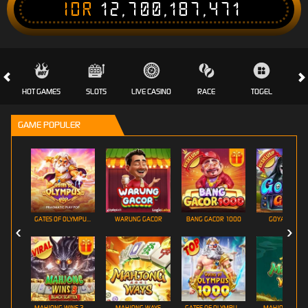
IDR
12,700,187,471
HOT GAMES
SLOTS
LIVE CASINO
RACE
TOGEL
OL
GAME POPULER
GATES OF OLYMPUS POP
WARUNG GACOR
BANG GACOR 1000
GOYANG GAI
MAHJONG WINS 3 – BLACK SCATTER
MAHJONG WAYS
GATES OF OLYMPUS 1000
MAHJONG WAYS