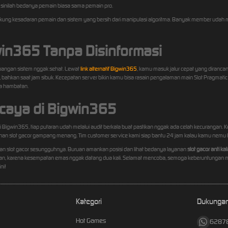
Di sinilah bedanya pemain biasa sama pemain pro.
 didukung kesadaran pemain dan sistem yang bersih dari manipulasi algoritma. Banyak member udah
igwin365 Tanpa Disinformasi
mpangan sistem nggak sehat. Lewat
link alternatif Bigwin365
, kamu masuk jalur cepat yang diranca
bahkan saat jam sibuk. Kecepatan server bikin kamu bisa rasain pengalaman main Slot Pragmati
pa hambatan.
ercaya di Bigwin365
i Bigwin365, tiap putaran udah melalui audit berkala buat pastikan nggak ada celah kecurangan
nan slot gacor gampang menang. Tim customer service kami siap bantu 24 jam kalau kamu nemu 
man slot gacor sesungguhnya. Buruan amankan posisi dan lihat bedanya layanan
slot gacor anti ka
alan, karena kesempatan emas nggak datang dua kali. Selamat mencoba, semoga keberuntungan 
ni!
Kategori
Dukunga
Hot Games
6287