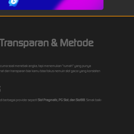
m Transparan & Metode
n cuma soal menebak angka, tapi menemukan "rumah" yang punya
hat dan transparan biar kamu bisa fokus nemuin slot gacor yang konsisten
5
 berbagai provider seperti
Slot Pragmatic, PG Slot, dan Slot88
. Simak baik-