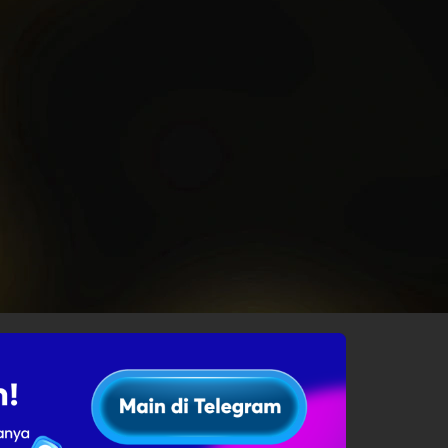
Pindai kod
untuk Un
Android 