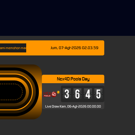
Jum, 07-Agt-2026 02.03.59
memohon maaf atas ketidaknyamanan yang mungkin ditimbulkan.
Pemeliharaan Terjadwal: Marb
Nex4D Pools Day
Live Draw Kam, 06-Agt-2026 00.00.00