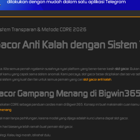
 Sistem Transparan & Metode CORE 2026
 Gacor Anti Kalah dengan Siste
 langka. Kita semua pernah ngalamin susahnya nyari platform yang bener-bener kasih
slot gacor
. Buka
at kamu yang capek sama sistem anomali. Kami percaya, slot gacor besar diciptakan dari server se
si sistem yang kuat dan fair untuk semua pemain yang cari
slot gacor anti kalah
.
 Gacor Gampang Menang di Bigwin36
katan CORE sebagai panduan cerdas main di Bigwin365. Konsep ini buat maksimalin cuan kamu di
 menang
:
asal main tanpa perhitungan, karena modal yang dijaga adalah kunci utama dapat slot gacor.
m hari biasanya lebih ramah buat pemain slot gacor.
egi. Kalau lagi merah, istirahat dulu.