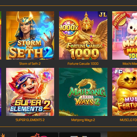
Storm of Seth 2
Fortune Garuda 1000
Mochi Ma
SUPER ELEMENTS 2
Mahjong Ways 2
MUSCLE FO