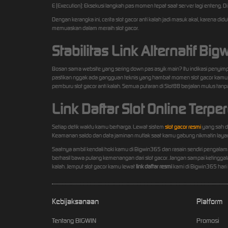
E (Execution): Eksekusi langkah pas momen tepat saat server lagi enteng. 
Dengan kerangka ini, cerita slot gacor anti kalah jadi masuk akal, karena
memuaskan dalam meraih slot gacor.
Stabilitas Link Alternatif B
Bosan sama website yang sering down pas asyik main? Itu indikasi penyi
pastikan nggak ada gangguan teknis yang hambat momen slot gacor kamu, 
pemburu slot gacor anti kalah. Semua putaran di Slot88 berjalan mulus tan
Link Daftar Slot Online Terp
Setiap detik waktu kamu berharga. Lewat sistem
slot gacor resmi
yang sah d
Keamanan saldo dan data jaminan mutlak saat kamu gabung nikmatin laya
Saatnya ambil kendali hoki kamu di Bigwin365 dan rasain sendiri pengala
berhasil bawa pulang kemenangan dari slot gacor. Jangan sampai ketingg
kalah. Jemput slot gacor kamu lewat
link daftar
resmi
kami di Bigwin365 hari i
Kebijaksanaan
Platform
Tentang BIGWIN
Promosi