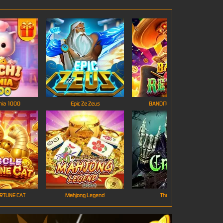
nia 1000
Epic Ze Zeus
BANDITO RETURNS
RTUNE CAT
Mahjong Legend
The Crypt