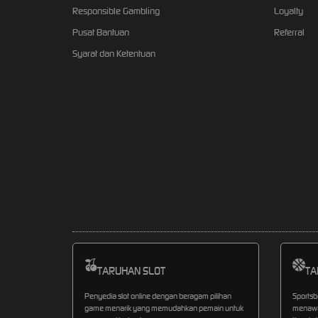
Responsible Gambling
Loyalty
Pusat Bantuan
Referral
Syarat dan Ketentuan
TARUHAN SLOT
TA
Penyedia slot online dengan beragam pilihan
Sportsb
game menarik yang memudahkan pemain untuk
menawar