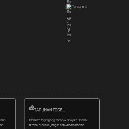
Telegram
TARUHAN TOGEL
haan
Platform togel yang menarik dari perusahan
ame
terbaik di dunia yang menawarkan hadiah