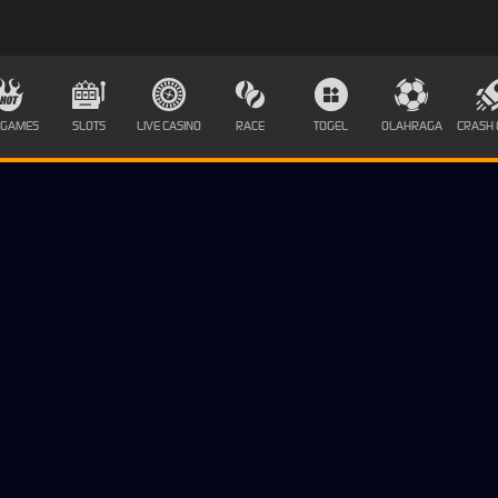
 GAMES
SLOTS
LIVE CASINO
RACE
TOGEL
OLAHRAGA
CRASH