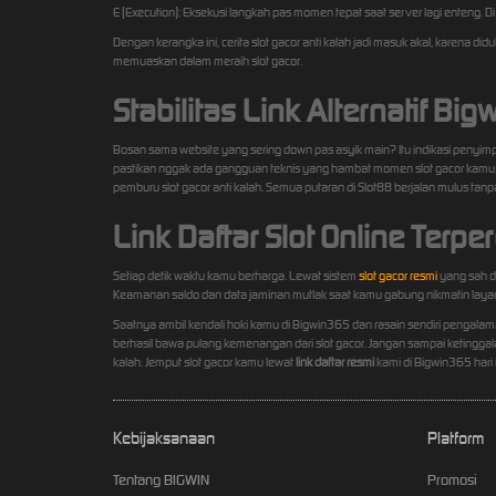
E (Execution): Eksekusi langkah pas momen tepat saat server lagi enteng. 
Dengan kerangka ini, cerita slot gacor anti kalah jadi masuk akal, karena
memuaskan dalam meraih slot gacor.
Stabilitas Link Alternatif B
Bosan sama website yang sering down pas asyik main? Itu indikasi penyi
pastikan nggak ada gangguan teknis yang hambat momen slot gacor kamu, 
pemburu slot gacor anti kalah. Semua putaran di Slot88 berjalan mulus tan
Link Daftar Slot Online Terp
Setiap detik waktu kamu berharga. Lewat sistem
slot gacor resmi
yang sah d
Keamanan saldo dan data jaminan mutlak saat kamu gabung nikmatin laya
Saatnya ambil kendali hoki kamu di Bigwin365 dan rasain sendiri pengala
berhasil bawa pulang kemenangan dari slot gacor. Jangan sampai ketingg
kalah. Jemput slot gacor kamu lewat
link daftar
resmi
kami di Bigwin365 hari i
Kebijaksanaan
Platform
Tentang BIGWIN
Promosi