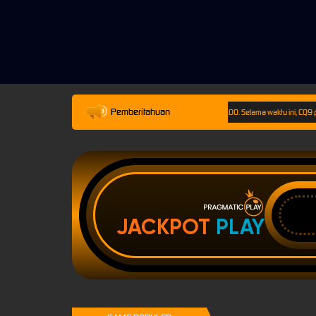
Pemberitahuan
erjadwal: CQ9 pada 07-Agt-2026 dari 07.33.17 sampai 15.00.00. Selama waktu ini, CQ9 permain
JACKPOT
PLAY