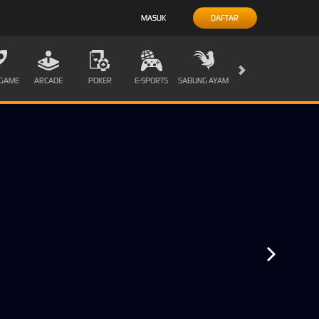
MASUK
DAFTAR
 GAME
ARCADE
POKER
E-SPORTS
SABUNG AYAM
PROMOSI