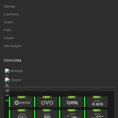
Olahraga
Crash Game
Arcade
Poker
E-Sports
Sabung Ayam
Komunitas
Whatsapp
Telegram