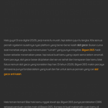
Bigwin365: Solusi Slot Gacor
Anti Kalah dengan Sistem
Transparan & Metode CORE
2026
Halo guys! Di era digital 2026, janji manis itu murah, tapi sistem jujur itu langka. Kita semua
pernah ngalamin susahnya nyari platform yang bener-bener kasih
slot gacor
. Bukan cuma
soal menebak angka, tapi menemukan "rumah" yang punya integritas.
Bigwin365
hadir
bukan sekadar meramaikan pasar, tapi solusi buat kamu yang capek sama sistem anomali.
Kami percaya, slot gacor besar diciptakan dari server sehat dan transparan biar kamu bisa
fokus nemuin slot gacor yang konsisten tiap hari. Di tahun 2026, Bigwin365 makin percaya
diri karena punya fondasi sistem yang kuat dan fair untuk semua pemain yang cari
slot
gacor anti kalah
.
Metode CORE: Strategi Slot Gacor
Gampang Menang di Bigwin365
Halo teman-teman! Biar hoki kamu nggak lewat aja, Bigwin365 punya pendekatan CORE
sebagai panduan cerdas main di Bigwin365. Konsep ini buat maksimalin cuan kamu di