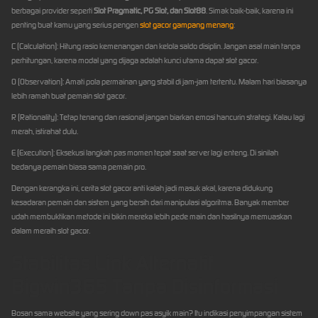
berbagai provider seperti
Slot Pragmatic, PG Slot, dan Slot88
. Simak baik-baik, karena ini
penting buat kamu yang serius pengen
slot gacor gampang menang
:
C (Calculation): Hitung rasio kemenangan dan kelola saldo disiplin. Jangan asal main tanpa
perhitungan, karena modal yang dijaga adalah kunci utama dapat slot gacor.
O (Observation): Amati pola permainan yang stabil di jam-jam tertentu. Malam hari biasanya
lebih ramah buat pemain slot gacor.
R (Rationality): Tetap tenang dan rasional jangan biarkan emosi hancurin strategi. Kalau lagi
merah, istirahat dulu.
E (Execution): Eksekusi langkah pas momen tepat saat server lagi enteng. Di sinilah
bedanya pemain biasa sama pemain pro.
Dengan kerangka ini, cerita slot gacor anti kalah jadi masuk akal, karena didukung
kesadaran pemain dan sistem yang bersih dari manipulasi algoritma. Banyak member
udah membuktikan metode ini bikin mereka lebih pede main dan hasilnya memuaskan
dalam meraih slot gacor.
Stabilitas Link Alternatif
Bigwin365 Tanpa Disinformasi
Bosan sama website yang sering down pas asyik main? Itu indikasi penyimpangan sistem