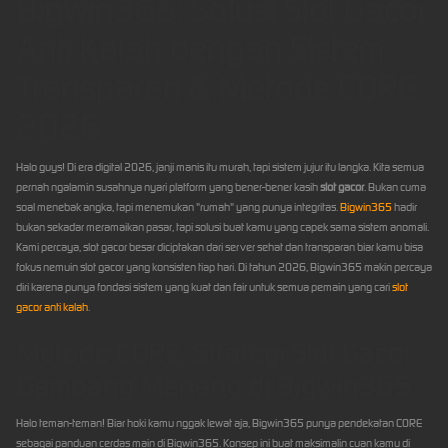
Bigwin365: Solusi Slot Gacor
Anti Kalah dengan Sistem
Transparan & Metode CORE
2026
Halo guys! Di era digital 2026, janji manis itu murah, tapi sistem jujur itu langka. Kita semua
pernah ngalamin susahnya nyari platform yang bener-bener kasih
slot gacor
. Bukan cuma
soal menebak angka, tapi menemukan "rumah" yang punya integritas.
Bigwin365
hadir
bukan sekadar meramaikan pasar, tapi solusi buat kamu yang capek sama sistem anomali.
Kami percaya, slot gacor besar diciptakan dari server sehat dan transparan biar kamu bisa
fokus nemuin slot gacor yang konsisten tiap hari. Di tahun 2026, Bigwin365 makin percaya
diri karena punya fondasi sistem yang kuat dan fair untuk semua pemain yang cari
slot
gacor anti kalah
.
Metode CORE: Strategi Slot Gacor
Gampang Menang di Bigwin365
Halo teman-teman! Biar hoki kamu nggak lewat aja, Bigwin365 punya pendekatan CORE
sebagai panduan cerdas main di Bigwin365. Konsep ini buat maksimalin cuan kamu di