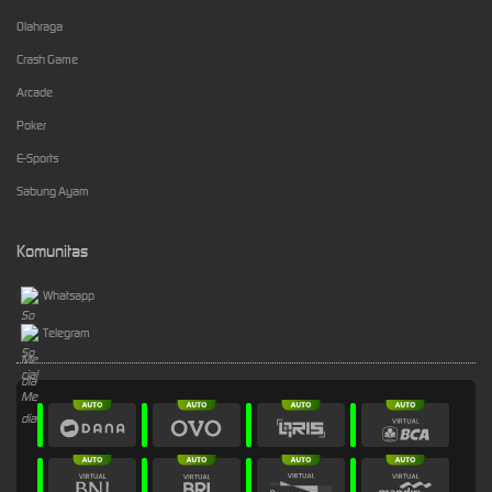
Olahraga
Crash Game
Arcade
Poker
E-Sports
Sabung Ayam
Komunitas
Whatsapp
Telegram