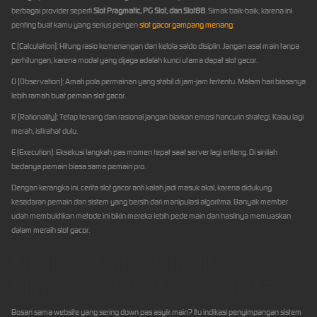
berbagai provider seperti
Slot Pragmatic, PG Slot, dan Slot88
. Simak baik-baik, karena ini
penting buat kamu yang serius pengen
slot gacor gampang menang
:
C (Calculation): Hitung rasio kemenangan dan kelola saldo disiplin. Jangan asal main tanpa
perhitungan, karena modal yang dijaga adalah kunci utama dapat slot gacor.
O (Observation): Amati pola permainan yang stabil di jam-jam tertentu. Malam hari biasanya
lebih ramah buat pemain slot gacor.
R (Rationality): Tetap tenang dan rasional jangan biarkan emosi hancurin strategi. Kalau lagi
merah, istirahat dulu.
E (Execution): Eksekusi langkah pas momen tepat saat server lagi enteng. Di sinilah
bedanya pemain biasa sama pemain pro.
Dengan kerangka ini, cerita slot gacor anti kalah jadi masuk akal, karena didukung
kesadaran pemain dan sistem yang bersih dari manipulasi algoritma. Banyak member
udah membuktikan metode ini bikin mereka lebih pede main dan hasilnya memuaskan
dalam meraih slot gacor.
Stabilitas Link Alternatif
Bigwin365 Tanpa Disinformasi
Bosan sama website yang sering down pas asyik main? Itu indikasi penyimpangan sistem