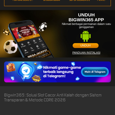
UNDUH
BIGWIN365 APP
Nikmati berbagai permainan dalam satu
genggaman
UNDUH
PANDUAN INSTALASI
Bigwin365: Solusi Slot Gacor Anti Kalah dengan Sistem
Transparan & Metode CORE 2026