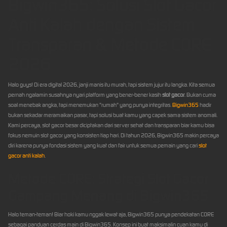
Bigwin365: Solusi Slot Gacor
Anti Kalah dengan Sistem
Transparan & Metode CORE
2026
Halo guys! Di era digital 2026, janji manis itu murah, tapi sistem jujur itu langka. Kita semua
pernah ngalamin susahnya nyari platform yang bener-bener kasih
slot gacor
. Bukan cuma
soal menebak angka, tapi menemukan "rumah" yang punya integritas.
Bigwin365
hadir
bukan sekadar meramaikan pasar, tapi solusi buat kamu yang capek sama sistem anomali.
Kami percaya, slot gacor besar diciptakan dari server sehat dan transparan biar kamu bisa
fokus nemuin slot gacor yang konsisten tiap hari. Di tahun 2026, Bigwin365 makin percaya
diri karena punya fondasi sistem yang kuat dan fair untuk semua pemain yang cari
slot
gacor anti kalah
.
Metode CORE: Strategi Slot Gacor
Gampang Menang di Bigwin365
Halo teman-teman! Biar hoki kamu nggak lewat aja, Bigwin365 punya pendekatan CORE
sebagai panduan cerdas main di Bigwin365. Konsep ini buat maksimalin cuan kamu di