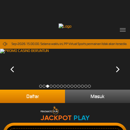
pai 30-Sep-2026 15.00.00. Selama waktu ini, PP Virtual Sports permainan tidak akan tersedia.
Daftar
Masuk
JACKPOT
PLAY