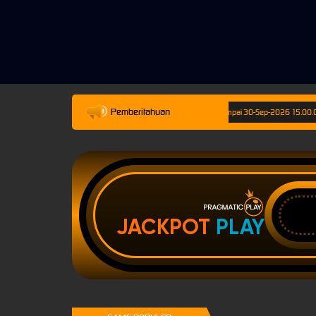
Pemberitahuan
jadwal: PP Virtual Sports pada 30-Jun-2026 dari 15.00.00 sampai 30-Sep-2026 15.00.00. Selama
JACKPOT
PLAY