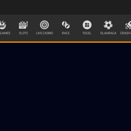
 GAMES
SLOTS
LIVE CASINO
RACE
TOGEL
OLAHRAGA
CRASH