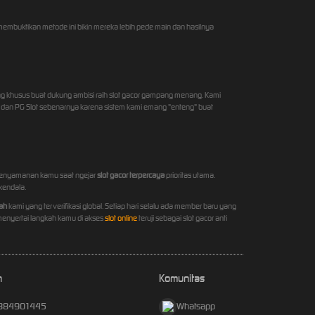
 membuktikan metode ini bikin mereka lebih pede main dan hasilnya
ng khusus buat dukung ambisi raih slot gacor gampang menang. Kami
c dan PG Slot sebenarnya karena sistem kami emang "enteng" buat
. Kenyamanan kamu saat ngejar
slot gacor terpercaya
prioritas utama.
kendala.
lah
kami yang terverifikasi global. Setiap hari selalu ada member baru yang
menyertai langkah kamu di akses
slot online
teruji sebagai slot gacor anti
n
Komunitas
884901445
Whatsapp