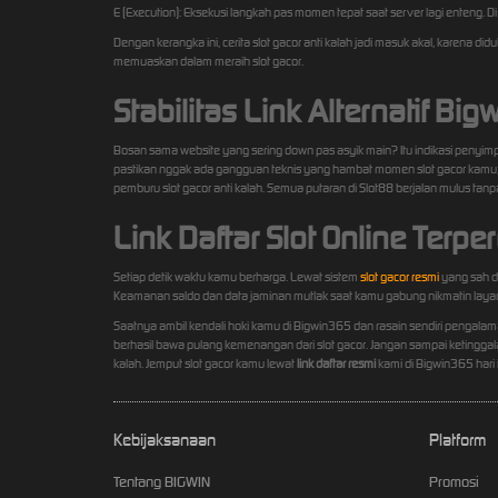
E (Execution): Eksekusi langkah pas momen tepat saat server lagi enteng. 
Dengan kerangka ini, cerita slot gacor anti kalah jadi masuk akal, karena
memuaskan dalam meraih slot gacor.
Stabilitas Link Alternatif B
Bosan sama website yang sering down pas asyik main? Itu indikasi penyi
pastikan nggak ada gangguan teknis yang hambat momen slot gacor kamu, 
pemburu slot gacor anti kalah. Semua putaran di Slot88 berjalan mulus tan
Link Daftar Slot Online Terp
Setiap detik waktu kamu berharga. Lewat sistem
slot gacor resmi
yang sah d
Keamanan saldo dan data jaminan mutlak saat kamu gabung nikmatin laya
Saatnya ambil kendali hoki kamu di Bigwin365 dan rasain sendiri pengala
berhasil bawa pulang kemenangan dari slot gacor. Jangan sampai ketingg
kalah. Jemput slot gacor kamu lewat
link daftar
resmi
kami di Bigwin365 hari i
Kebijaksanaan
Platform
Tentang BIGWIN
Promosi