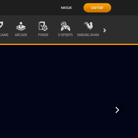
MASUK
DAFTAR
 GAME
ARCADE
POKER
E-SPORTS
SABUNG AYAM
PROMOSI