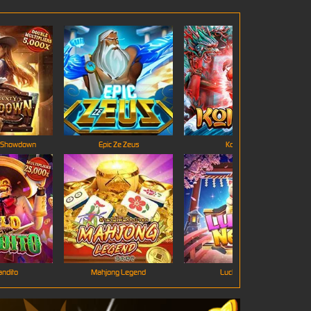
y Showdown
Epic Ze Zeus
Koi Gate
andito
Mahjong Legend
Lucky Neko