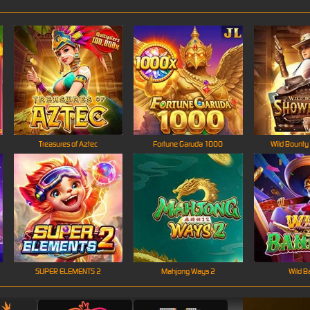
Treasures of Aztec
Fortune Garuda 1000
Wild Bount
SUPER ELEMENTS 2
Mahjong Ways 2
Wild B