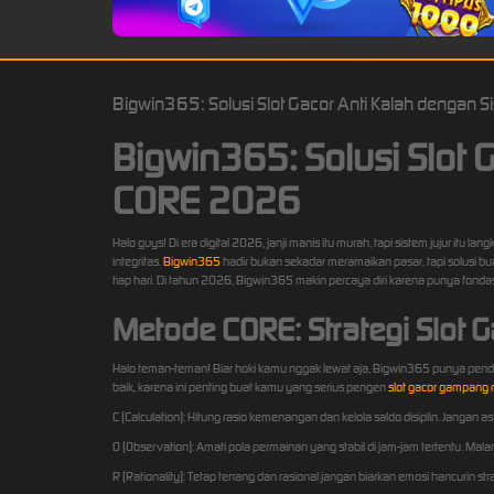
Bigwin365: Solusi Slot Gacor Anti Kalah dengan
Bigwin365: Solusi Slot
CORE 2026
Halo guys! Di era digital 2026, janji manis itu murah, tapi sistem jujur itu
integritas.
Bigwin365
hadir bukan sekadar meramaikan pasar, tapi solusi bu
tiap hari. Di tahun 2026, Bigwin365 makin percaya diri karena punya fonda
Metode CORE: Strategi Slot
Halo teman-teman! Biar hoki kamu nggak lewat aja, Bigwin365 punya pende
baik, karena ini penting buat kamu yang serius pengen
slot gacor gampang
C (Calculation): Hitung rasio kemenangan dan kelola saldo disiplin. Jangan 
O (Observation): Amati pola permainan yang stabil di jam-jam tertentu. Mala
R (Rationality): Tetap tenang dan rasional jangan biarkan emosi hancurin strat