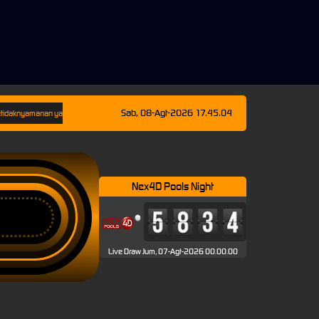
Sab, 08-Agt-2026 17.45.04
nyamanan yang mungkin ditimbulkan.
Pemeliharaan Terjadwal: MarbleX pada 31-Jul-2026 dari 
Nex4D Pools Night
Live Draw Jum, 07-Agt-2026 00.00.00