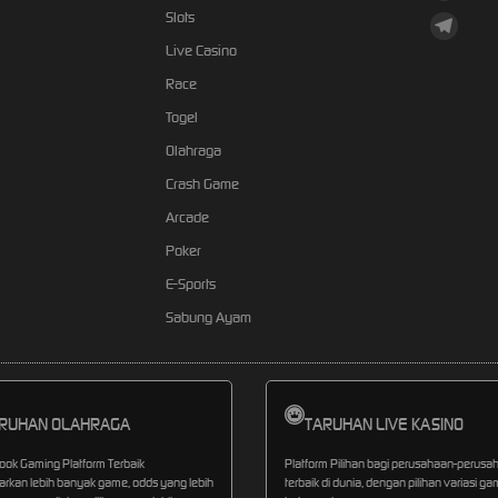
Slots
Live Casino
Race
Togel
Olahraga
Crash Game
Arcade
Poker
E-Sports
Sabung Ayam
RUHAN OLAHRAGA
TARUHAN LIVE KASINO
ook Gaming Platform Terbaik
Platform Pilihan bagi perusahaan-perusa
kan lebih banyak game, odds yang lebih
terbaik di dunia, dengan pilihan variasi g