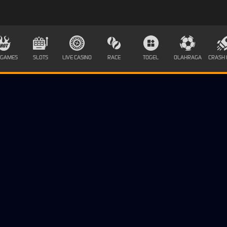
 GAMES
SLOTS
LIVE CASINO
RACE
TOGEL
OLAHRAGA
CRASH