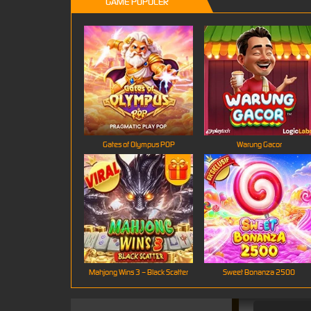
GAME POPULER
Gates of Olympus POP
Warung Gacor
Mahjong Wins 3 – Black Scatter
Sweet Bonanza 2500