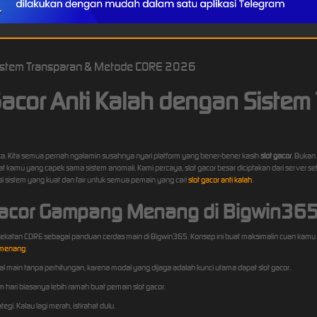
 Sistem Transparan & Metode CORE 2026
 Gacor Anti Kalah dengan Siste
 langka. Kita semua pernah ngalamin susahnya nyari platform yang bener-bener kasih
slot gacor
. Buka
at kamu yang capek sama sistem anomali. Kami percaya, slot gacor besar diciptakan dari server se
si sistem yang kuat dan fair untuk semua pemain yang cari
slot gacor anti kalah
.
 Gacor Gampang Menang di Bigwin36
katan CORE sebagai panduan cerdas main di Bigwin365. Konsep ini buat maksimalin cuan kamu di
 menang
:
asal main tanpa perhitungan, karena modal yang dijaga adalah kunci utama dapat slot gacor.
m hari biasanya lebih ramah buat pemain slot gacor.
egi. Kalau lagi merah, istirahat dulu.