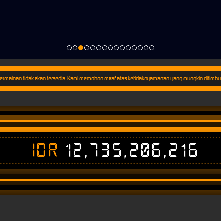
an tidak akan tersedia. Kami memohon maaf atas ketidaknyamanan yang mungkin ditimbulkan.
IDR
12,735,204,207