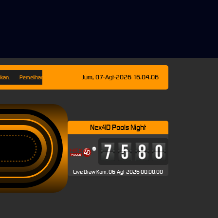
Jum, 07-Agt-2026 16.04.06
Pemeliharaan Terjadwal: PP Virtual Sports pada 30-Jun-2026 dari 15.00.00 sampai 30-Sep-202
Nex4D Pools Night
Live Draw Kam, 06-Agt-2026 00.00.00