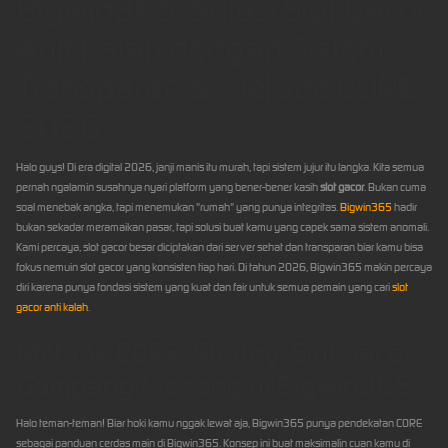
Bigwin365: Solusi Slot Gacor
Anti Kalah dengan Sistem
Transparan & Metode CORE
2026
Halo guys! Di era digital 2026, janji manis itu murah, tapi sistem jujur itu langka. Kita semua
pernah ngalamin susahnya nyari platform yang bener-bener kasih
slot gacor
. Bukan cuma
soal menebak angka, tapi menemukan "rumah" yang punya integritas.
Bigwin365
hadir
bukan sekadar meramaikan pasar, tapi solusi buat kamu yang capek sama sistem anomali.
Kami percaya, slot gacor besar diciptakan dari server sehat dan transparan biar kamu bisa
fokus nemuin slot gacor yang konsisten tiap hari. Di tahun 2026, Bigwin365 makin percaya
diri karena punya fondasi sistem yang kuat dan fair untuk semua pemain yang cari
slot
gacor anti kalah
.
Metode CORE: Strategi Slot Gacor
Gampang Menang di Bigwin365
Halo teman-teman! Biar hoki kamu nggak lewat aja, Bigwin365 punya pendekatan CORE
sebagai panduan cerdas main di Bigwin365. Konsep ini buat maksimalin cuan kamu di