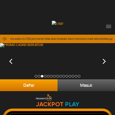
. Selama waktu ini, CQ9 permainan tidak akan tersedia. Kami memohon maaf atas ketidaknyaman
Daftar
Masuk
JACKPOT
PLAY