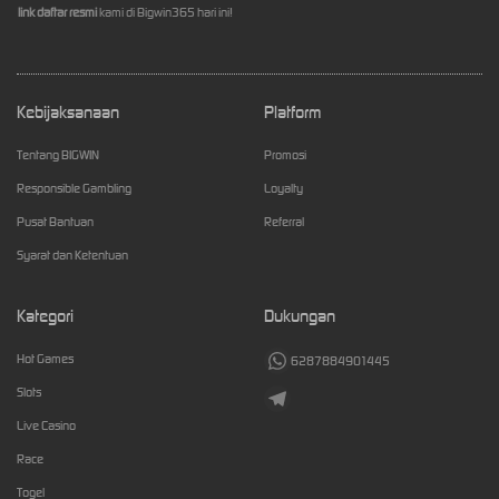
link daftar
resmi
kami di Bigwin365 hari ini!
Kebijaksanaan
Platform
Tentang BIGWIN
Promosi
Responsible Gambling
Loyalty
Pusat Bantuan
Referral
Syarat dan Ketentuan
Kategori
Dukungan
Hot Games
6287884901445
Slots
Live Casino
Race
Togel