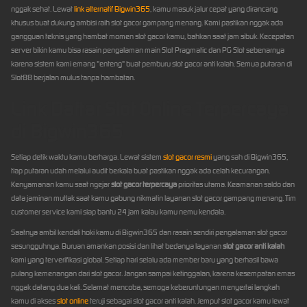
nggak sehat. Lewat
link alternatif Bigwin365
, kamu masuk jalur cepat yang dirancang
khusus buat dukung ambisi raih slot gacor gampang menang. Kami pastikan nggak ada
gangguan teknis yang hambat momen slot gacor kamu, bahkan saat jam sibuk. Kecepatan
server bikin kamu bisa rasain pengalaman main Slot Pragmatic dan PG Slot sebenarnya
karena sistem kami emang "enteng" buat pemburu slot gacor anti kalah. Semua putaran di
Slot88 berjalan mulus tanpa hambatan.
Link Daftar Slot Online Terpercaya
di Bigwin365
Setiap detik waktu kamu berharga. Lewat sistem
slot gacor resmi
yang sah di Bigwin365,
tiap putaran udah melalui audit berkala buat pastikan nggak ada celah kecurangan.
Kenyamanan kamu saat ngejar
slot gacor terpercaya
prioritas utama. Keamanan saldo dan
data jaminan mutlak saat kamu gabung nikmatin layanan slot gacor gampang menang. Tim
customer service kami siap bantu 24 jam kalau kamu nemu kendala.
Saatnya ambil kendali hoki kamu di Bigwin365 dan rasain sendiri pengalaman slot gacor
sesungguhnya. Buruan amankan posisi dan lihat bedanya layanan
slot gacor anti kalah
kami yang terverifikasi global. Setiap hari selalu ada member baru yang berhasil bawa
pulang kemenangan dari slot gacor. Jangan sampai ketinggalan, karena kesempatan emas
nggak datang dua kali. Selamat mencoba, semoga keberuntungan menyertai langkah
kamu di akses
slot online
teruji sebagai slot gacor anti kalah. Jemput slot gacor kamu lewat