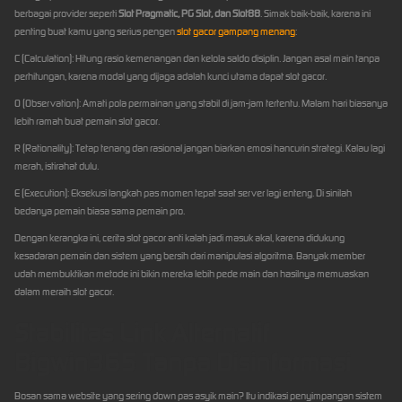
berbagai provider seperti
Slot Pragmatic, PG Slot, dan Slot88
. Simak baik-baik, karena ini
penting buat kamu yang serius pengen
slot gacor gampang menang
:
C (Calculation): Hitung rasio kemenangan dan kelola saldo disiplin. Jangan asal main tanpa
perhitungan, karena modal yang dijaga adalah kunci utama dapat slot gacor.
O (Observation): Amati pola permainan yang stabil di jam-jam tertentu. Malam hari biasanya
lebih ramah buat pemain slot gacor.
R (Rationality): Tetap tenang dan rasional jangan biarkan emosi hancurin strategi. Kalau lagi
merah, istirahat dulu.
E (Execution): Eksekusi langkah pas momen tepat saat server lagi enteng. Di sinilah
bedanya pemain biasa sama pemain pro.
Dengan kerangka ini, cerita slot gacor anti kalah jadi masuk akal, karena didukung
kesadaran pemain dan sistem yang bersih dari manipulasi algoritma. Banyak member
udah membuktikan metode ini bikin mereka lebih pede main dan hasilnya memuaskan
dalam meraih slot gacor.
Stabilitas Link Alternatif
Bigwin365 Tanpa Disinformasi
Bosan sama website yang sering down pas asyik main? Itu indikasi penyimpangan sistem