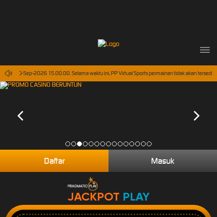
ampai 30-Sep-2026 15.00.00. Selama waktu ini, PP Virtual Sports permainan tidak akan tersedi
Daftar
Masuk
JACKPOT
PLAY