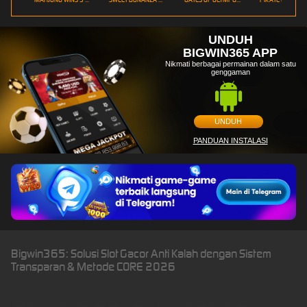
UNDUH
BIGWIN365 APP
Nikmati berbagai permainan dalam satu
genggaman
UNDUH
PANDUAN INSTALASI
Bigwin365: Solusi Slot Gacor Anti Kalah dengan Sistem
Transparan & Metode CORE 2026