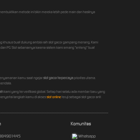
 membuktikan metode ini bikin mereka lebih pede main dan hasilnya
ng khusus buat dukung ambisi raih slot gacor gampang menang. Kami
c dan PG Slot sebenarnya karena sistem kami emang "enteng" buat
. Kenyamanan kamu saat ngejar
slot gacor terpercaya
prioritas utama.
kendala.
lah
kami yang terverifikasi global. Setiap hari selalu ada member baru yang
menyertai langkah kamu di akses
slot online
teruji sebagai slot gacor anti
n
Komunitas
884901445
Whatsapp