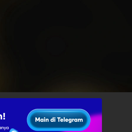
Pindai kod
untuk Un
Android 