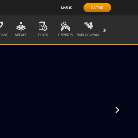
MASUK
DAFTAR
 GAME
ARCADE
POKER
E-SPORTS
SABUNG AYAM
PROMOSI