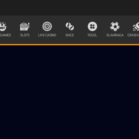
 GAMES
SLOTS
LIVE CASINO
RACE
TOGEL
OLAHRAGA
CRASH