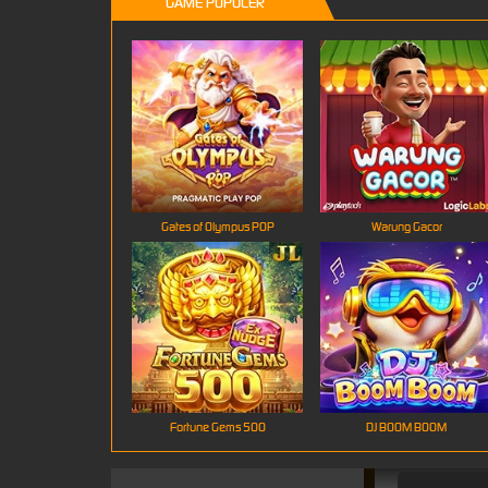
GAME POPULER
Gates of Olympus POP
Warung Gacor
Fortune Gems 500
DJ BOOM BOOM