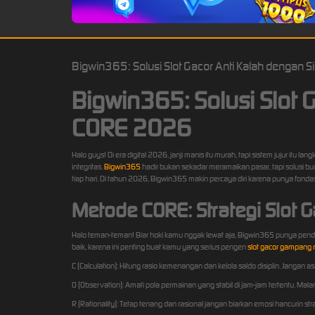
Bigwin365: Solusi Slot Gacor Anti Kalah dengan
Bigwin365: Solusi Slot
CORE 2026
Halo guys! Di era digital 2026, janji manis itu murah, tapi sistem jujur itu
integritas.
Bigwin365
hadir bukan sekadar meramaikan pasar, tapi solusi bu
tiap hari. Di tahun 2026, Bigwin365 makin percaya diri karena punya fonda
Metode CORE: Strategi Slot
Halo teman-teman! Biar hoki kamu nggak lewat aja, Bigwin365 punya pende
baik, karena ini penting buat kamu yang serius pengen
slot gacor gampang
C (Calculation): Hitung rasio kemenangan dan kelola saldo disiplin. Jangan 
O (Observation): Amati pola permainan yang stabil di jam-jam tertentu. Mala
R (Rationality): Tetap tenang dan rasional jangan biarkan emosi hancurin strat