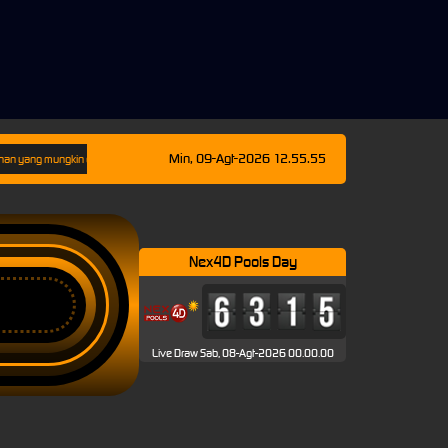
Min, 09-Agt-2026 12.55.55
g mungkin ditimbulkan.
Pemeliharaan Terjadwal: MarbleX pada 31-Jul-2026 dari 00.00.00 sa
Nex4D Pools Day
Live Draw Sab, 08-Agt-2026 00.00.00